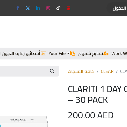
الدخول
النظارات الشمسية
الإطارات الطبية
العدسات 
Work W
تقديم شكوى
Your File
أخصائيو رعاية العيون لد
CL
CLEAR
كافة المنتجات
CLARITI 1 DAY
– 30 PACK
200.00
AED